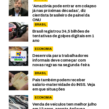
‘Amazônia pode entrar em colapso
já nas próximas décadas’, diz
cientista brasileiro de painel da
ONU
BRASIL
Brasil registrou 34,5 bilhões de
tentativas de golpes digitais em 1
ano
ECONOMIA
Desenrola para trabalhadores
informais deve começar com
novas regras na segunda-feira
BRASIL
Pais também podem receber
salário-maternidade do INSS. Veja
em que situações
ECONOMIA
Venda de veículos tem melhor julho
em 12 anos, aponta Anfavea