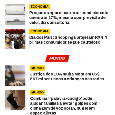
ECONOMIA
Preços de aparelhos de ar-condicionado
caem até 17%, mesmo com previsão de
calor, diz consultoria
ECONOMIA
Dia dos Pais: Shoppings projetam R$ 4,4
bi, mas consumidor segue cauteloso
MUNDO
MUNDO
Justiça dos EUA multa Meta em US$
567 mi por riscos a crianças nas redes
MUNDO
Combinar ‘palavra-código’ pode
ajudar famílias a evitar golpes com
clonagem de voz por IA, sugerem
especialistas