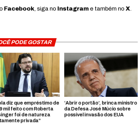
no
Facebook
, siga no
Instagram
e também no
X
.
OCÊ PODE GOSTAR
la diz que empréstimo de
‘Abrir o portão’, brinca ministro
9 mil feito com Roberta
da Defesa José Múcio sobre
inger foi de natureza
possível invasão dos EUA
itamente privada”