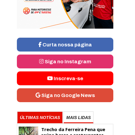
Curta nossa página
Siga no Instagram
Inscreva-se
Siga no Google News
ÚLTIMAS NOTÍCIAS
MAIS LIDAS
Trecho da Ferreira Pena que
reúne bares e restaurantes