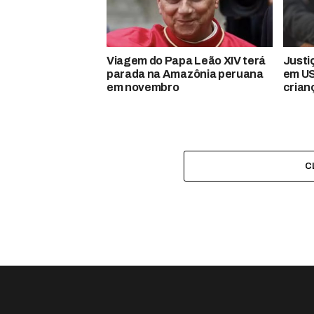
Viagem do Papa Leão XIV terá
Justi
parada na Amazônia peruana
em US
em novembro
crian
C