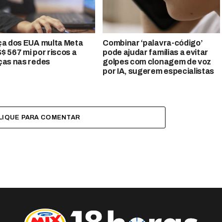
ça dos EUA multa Meta
Combinar ‘palavra-código’
$ 567 mi por riscos a
pode ajudar famílias a evitar
ças nas redes
golpes com clonagem de voz
por IA, sugerem especialistas
LIQUE PARA COMENTAR