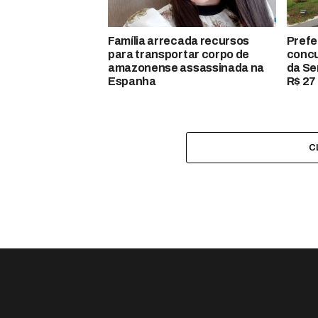
Família arrecada recursos
Prefe
para transportar corpo de
concu
amazonense assassinada na
da Se
Espanha
R$ 27 
C