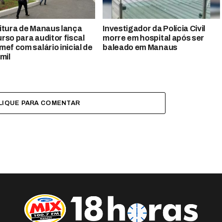
itura de Manaus lança
Investigador da Polícia Civil
rso para auditor fiscal
morre em hospital após ser
mef com salário inicial de
baleado em Manaus
mil
LIQUE PARA COMENTAR