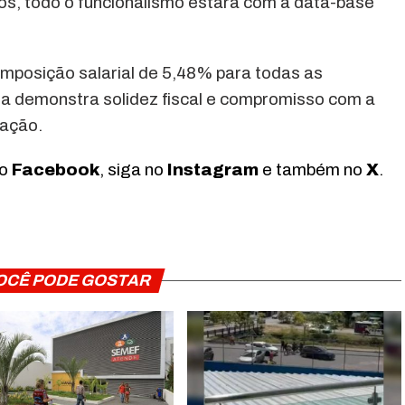
tos, todo o funcionalismo estará com a data-base
posição salarial de 5,48% para todas as
da demonstra solidez fiscal e compromisso com a
lação.
no
Facebook
, siga no
Instagram
e também no
X
.
OCÊ PODE GOSTAR