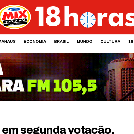
MANAUS
ECONOMIA
BRASIL
MUNDO
CULTURA
18
 em segunda votação,