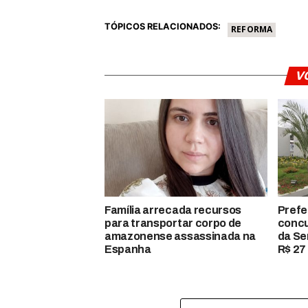
TÓPICOS RELACIONADOS:
REFORMA
V
Família arrecada recursos
Prefe
para transportar corpo de
concu
amazonense assassinada na
da Se
Espanha
R$ 27 