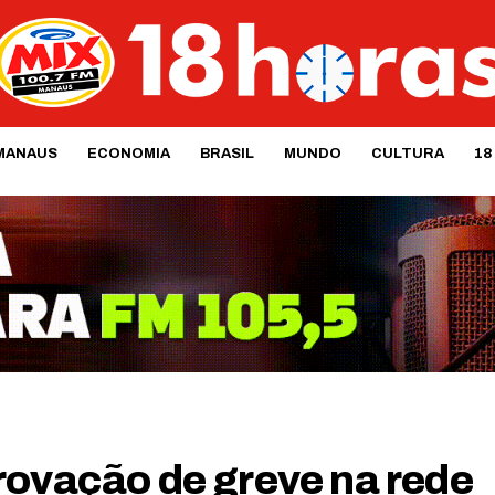
MANAUS
ECONOMIA
BRASIL
MUNDO
CULTURA
18
rovação de greve na rede