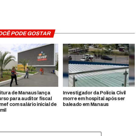
OCÊ PODE GOSTAR
itura de Manaus lança
Investigador da Polícia Civil
rso para auditor fiscal
morre em hospital após ser
mef com salário inicial de
baleado em Manaus
mil