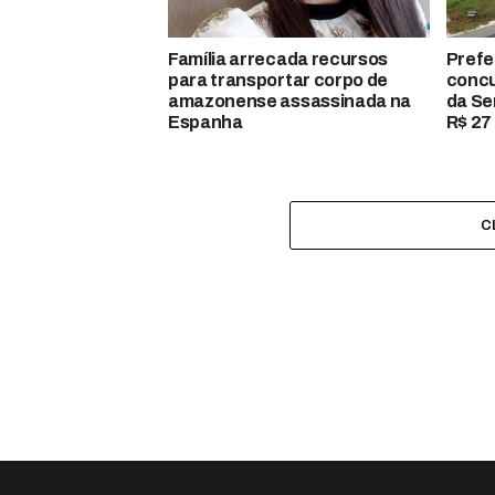
Família arrecada recursos
Prefe
para transportar corpo de
concu
amazonense assassinada na
da Se
Espanha
R$ 27 
C