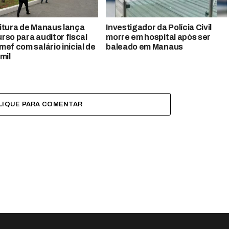
itura de Manaus lança
Investigador da Polícia Civil
rso para auditor fiscal
morre em hospital após ser
mef com salário inicial de
baleado em Manaus
mil
LIQUE PARA COMENTAR