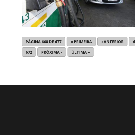
PÁGINA 668 DE 677
« PRIMEIRA
‹ ANTERIOR
6
672
PRÓXIMA ›
ÚLTIMA »