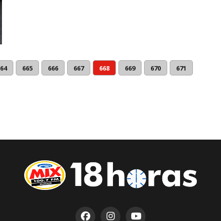
64
665
666
667
668
669
670
671