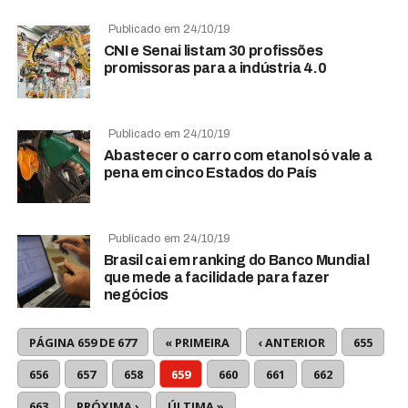
Publicado em 24/10/19
CNI e Senai listam 30 profissões
promissoras para a indústria 4.0
Publicado em 24/10/19
Abastecer o carro com etanol só vale a
pena em cinco Estados do País
Publicado em 24/10/19
Brasil cai em ranking do Banco Mundial
que mede a facilidade para fazer
negócios
PÁGINA 659 DE 677
« PRIMEIRA
‹ ANTERIOR
655
656
657
658
659
660
661
662
663
PRÓXIMA ›
ÚLTIMA »