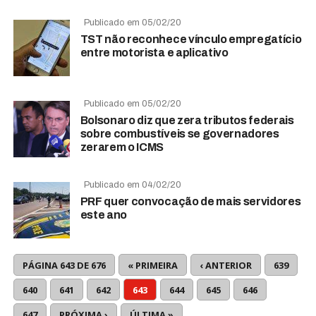
Publicado em 05/02/20
TST não reconhece vínculo empregatício
entre motorista e aplicativo
Publicado em 05/02/20
Bolsonaro diz que zera tributos federais
sobre combustíveis se governadores
zerarem o ICMS
Publicado em 04/02/20
PRF quer convocação de mais servidores
este ano
PÁGINA 643 DE 676
« PRIMEIRA
‹ ANTERIOR
639
640
641
642
643
644
645
646
647
PRÓXIMA ›
ÚLTIMA »