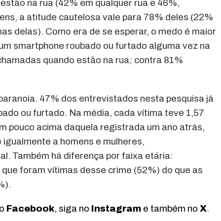
estão na rua (42% em qualquer rua e 46%,
ens, a atitude cautelosa vale para 78% deles (22%
as delas). Como era de se esperar, o medo é maior
am um smartphone roubado ou furtado alguma vez na
 chamadas quando estão na rua; contra 81%
paranoia. 47% dos entrevistados nesta pesquisa já
bado ou furtado. Na média, cada vítima teve 1,57
um pouco acima daquela registrada um ano atrás,
e igualmente a homens e mulheres,
l. Também há diferença por faixa etária:
 que foram vítimas desse crime (52%) do que as
%).
no
Facebook
, siga no
Instagram
e também no
X
.