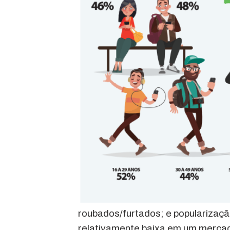
roubados/furtados; e popularizaçã
relativamente baixa em um mercad