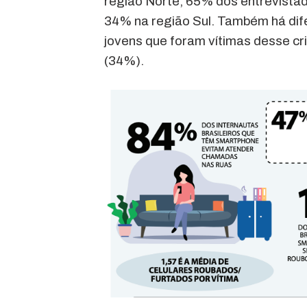
região Norte, 65% dos entrevistad
34% na região Sul. Também há dife
jovens que foram vítimas desse c
(34%).