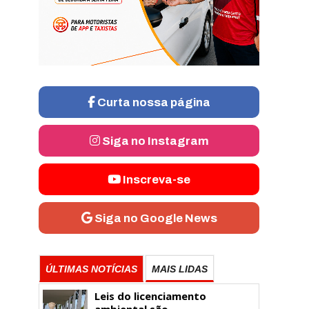
Curta nossa página
Siga no Instagram
Inscreva-se
Siga no Google News
ÚLTIMAS NOTÍCIAS
MAIS LIDAS
Leis do licenciamento
ambiental são