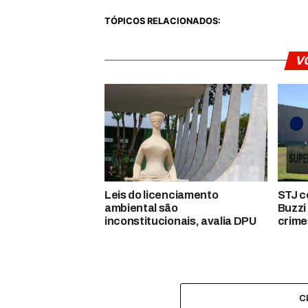
TÓPICOS RELACIONADOS:
V
Leis do licenciamento
STJ c
ambiental são
Buzzi
inconstitucionais, avalia DPU
crime
C