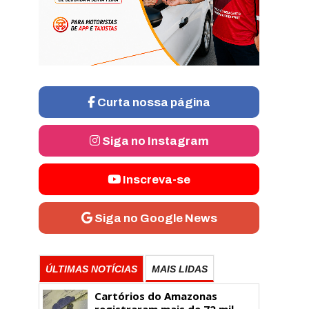
Curta nossa página
Siga no Instagram
Inscreva-se
Siga no Google News
ÚLTIMAS NOTÍCIAS
MAIS LIDAS
Cartórios do Amazonas
registraram mais de 72 mil