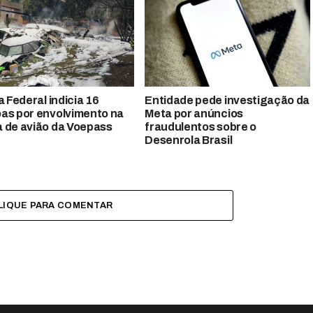
a Federal indicia 16
Entidade pede investigação da
as por envolvimento na
Meta por anúncios
 de avião da Voepass
fraudulentos sobre o
Desenrola Brasil
LIQUE PARA COMENTAR