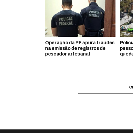
Operação da PF apura fraudes
Políci
na emissão de registros de
pesso
pescador artesanal
queda
C