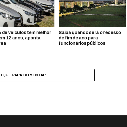
 de veículos tem melhor
Saiba quando será o recesso
 em 12 anos, aponta
de fim de ano para
vea
funcionários públicos
LIQUE PARA COMENTAR