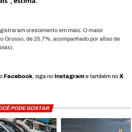
s”, estima.
gistraram crescimento em maio. O maior
to Grosso, de 25,7%, acompanhado por altas de
oiás).
no
Facebook
, siga no
Instagram
e também no
X
.
OCÊ PODE GOSTAR