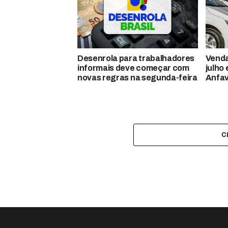
Desenrola para trabalhadores
Venda
informais deve começar com
julho
novas regras na segunda-feira
Anfa
C