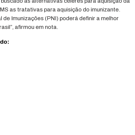
 buscado as alternativas céleres para aquisição da
S as tratativas para aquisição do imunizante.
de Imunizações (PNI) poderá definir a melhor
asil”, afirmou em nota.
ado: