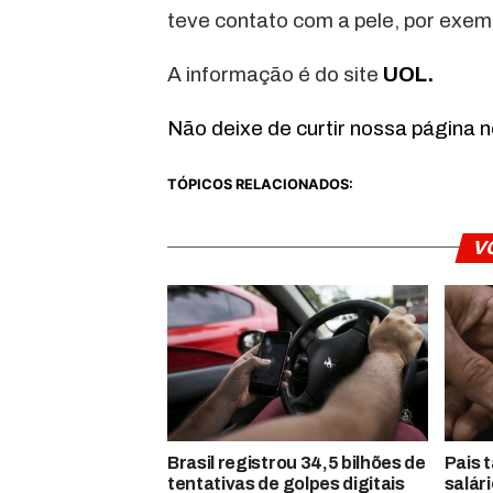
teve contato com a pele, por exem
A informação é do site
UOL.
Não deixe de curtir nossa página 
TÓPICOS RELACIONADOS:
V
Brasil registrou 34,5 bilhões de
Pais 
tentativas de golpes digitais
salár