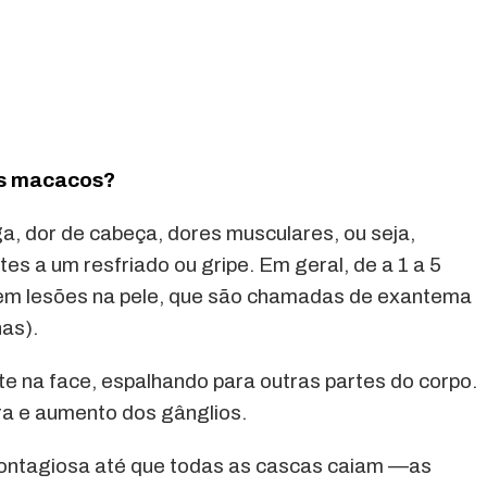
os macacos?
, dor de cabeça, dores musculares, ou seja,
es a um resfriado ou gripe. Em geral, de a 1 a 5
ecem lesões na pele, que são chamadas de exantema
as).
e na face, espalhando para outras partes do corpo.
a e aumento dos gânglios.
contagiosa até que todas as cascas caiam —as