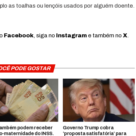
plo as toalhas ou lençóis usados por alguém doente.
no
Facebook
, siga no
Instagram
e também no
X
.
OCÊ PODE GOSTAR
também podem receber
Governo Trump cobra
io-maternidade do INSS.
‘proposta satisfatória’ para