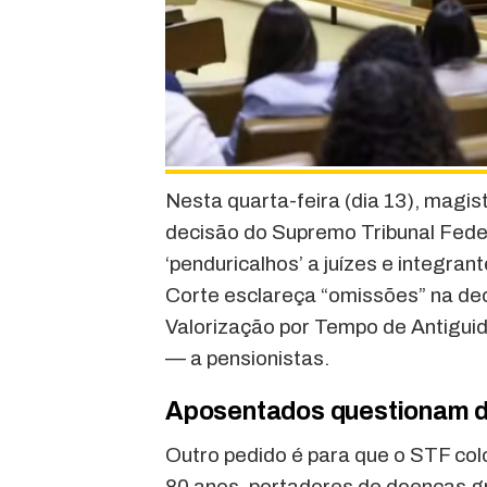
Nesta quarta-feira (dia 13), mag
decisão do Supremo Tribunal Fede
‘penduricalhos’ a juízes e integran
Corte esclareça “omissões” na de
Valorização por Tempo de Antigui
— a pensionistas.
Aposentados questionam d
Outro pedido é para que o STF co
80 anos, portadores de doenças gr