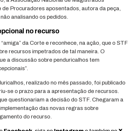
e de Procuradores aposentados, autora da peça,
não analisando os pedidos.
epcional no recurso
 “amiga” da Corte e reconhece, na ação, que o STF
bre recursos impetrados de tal maneira. O
ue a discussão sobre penduricalhos tem
epcionais”.
ricalhos, realizado no mês passado, foi publicado
riu-se o prazo para a apresentação de recursos.
 que questionariam a decisão do STF. Chegaram a
a implementação das novas regras sobre
ulgamento do recurso.
no
Facebook
, siga no
Instagram
e também no
X
.