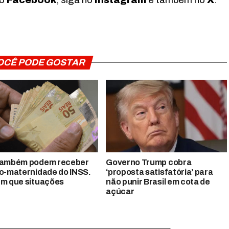
OCÊ PODE GOSTAR
também podem receber
Governo Trump cobra
io-maternidade do INSS.
‘proposta satisfatória’ para
em que situações
não punir Brasil em cota de
açúcar