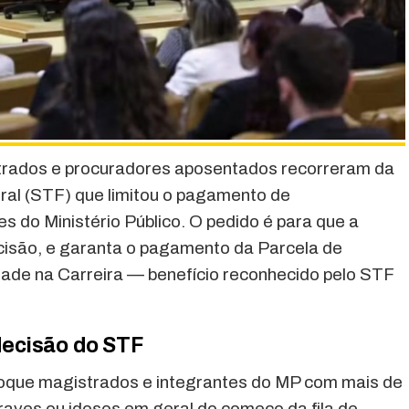
istrados e procuradores aposentados recorreram da
ral (STF) que limitou o pagamento de
tes do Ministério Público. O pedido é para que a
cisão, e garanta o pagamento da Parcela de
dade na Carreira — benefício reconhecido pelo STF
ecisão do STF
loque magistrados e integrantes do MP com mais de
aves ou idosos em geral do começo da fila de