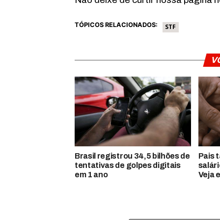
TÓPICOS RELACIONADOS:
STF
V
Brasil registrou 34,5 bilhões de
Pais 
tentativas de golpes digitais
salár
em 1 ano
Veja 