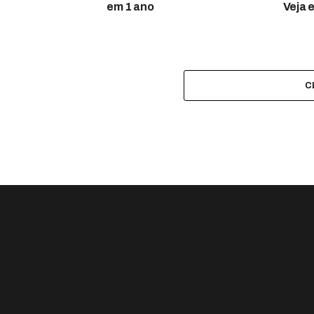
em 1 ano
Veja 
C