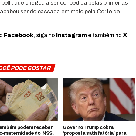
belli, que chegou a ser concedida pelas primeiras
as acabou sendo cassada em maio pela Corte de
no
Facebook
, siga no
Instagram
e também no
X
.
OCÊ PODE GOSTAR
também podem receber
Governo Trump cobra
io-maternidade do INSS.
‘proposta satisfatória’ para