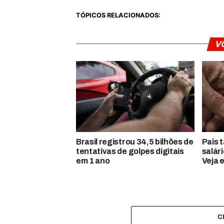
TÓPICOS RELACIONADOS:
V
Brasil registrou 34,5 bilhões de
Pais 
tentativas de golpes digitais
salár
em 1 ano
Veja 
C