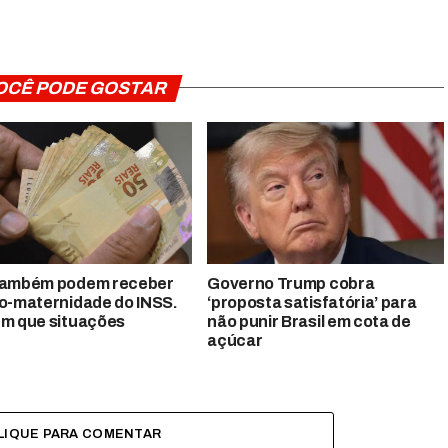
OCÊ PODE GOSTAR
também podem receber
Governo Trump cobra
io-maternidade do INSS.
‘proposta satisfatória’ para
em que situações
não punir Brasil em cota de
açúcar
LIQUE PARA COMENTAR