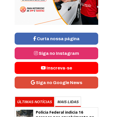
Curta nossa página
Siga no Instagram
Inscreva-se
Siga no Google News
ÚLTIMAS NOTÍCIAS
MAIS LIDAS
Polícia Federal indicia 16
pessoas por envolvimento na