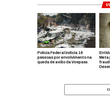
V
Polícia Federal indicia 16
Entid
pessoas por envolvimento na
Meta 
queda de avião da Voepass
fraud
Desen
C