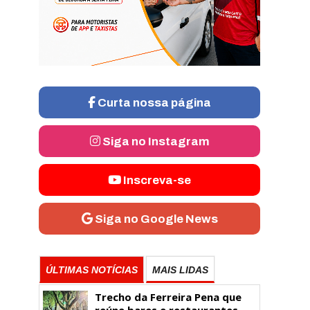
Curta nossa página
Siga no Instagram
Inscreva-se
Siga no Google News
ÚLTIMAS NOTÍCIAS
MAIS LIDAS
Trecho da Ferreira Pena que
reúne bares e restaurantes