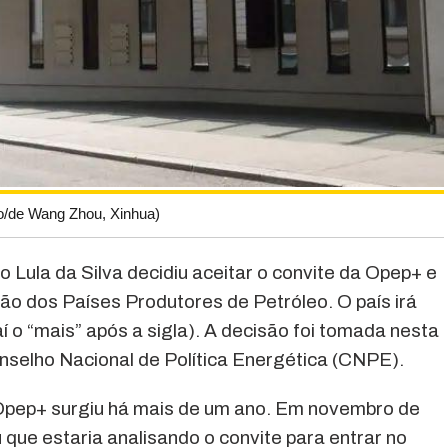
o/de Wang Zhou, Xinhua)
o Lula da Silva decidiu aceitar o convite da Opep+ e
ção dos Países Produtores de Petróleo. O país irá
í o “mais” após a sigla). A decisão foi tomada nesta
onselho Nacional de Política Energética (CNPE).
a Opep+ surgiu há mais de um ano. Em novembro de
 que estaria analisando o convite para entrar no