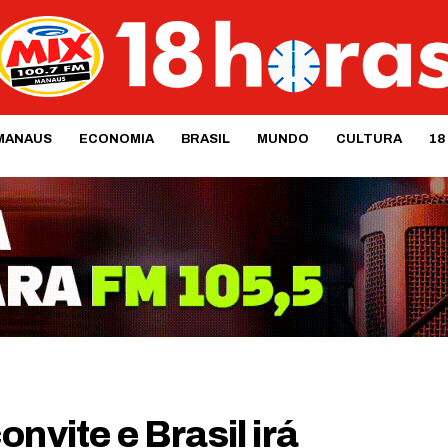
MANAUS
ECONOMIA
BRASIL
MUNDO
CULTURA
18
nvite e Brasil irá