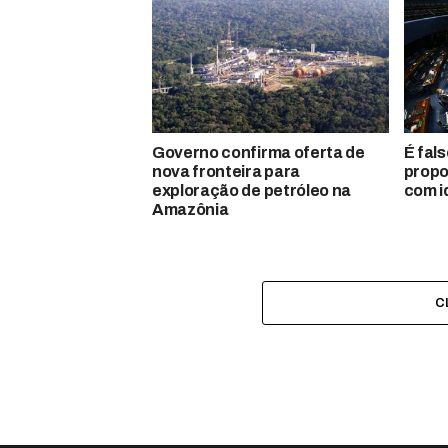
Governo confirma oferta de
É fal
nova fronteira para
propo
exploração de petróleo na
com i
Amazônia
C