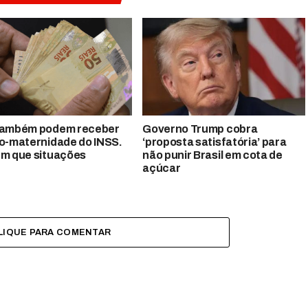
também podem receber
Governo Trump cobra
io-maternidade do INSS.
‘proposta satisfatória’ para
em que situações
não punir Brasil em cota de
açúcar
LIQUE PARA COMENTAR