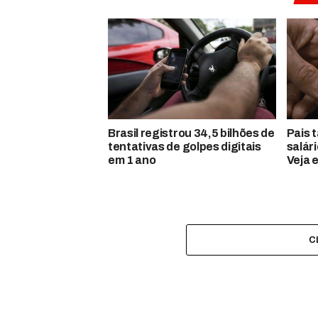
Brasil registrou 34,5 bilhões de
Pais 
tentativas de golpes digitais
salár
em 1 ano
Veja 
C