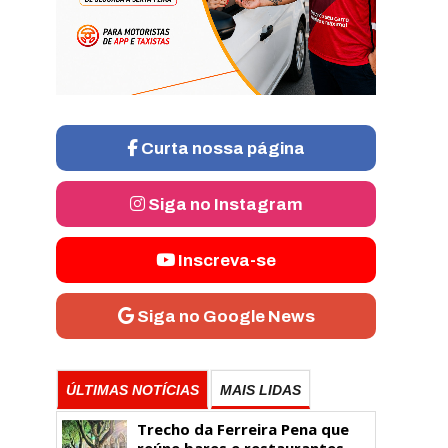
Curta nossa página
Siga no Instagram
Inscreva-se
Siga no Google News
ÚLTIMAS NOTÍCIAS
MAIS LIDAS
Trecho da Ferreira Pena que
reúne bares e restaurantes