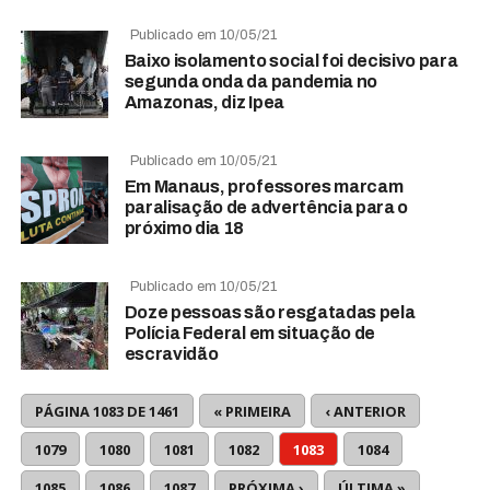
Publicado em 10/05/21
Baixo isolamento social foi decisivo para
segunda onda da pandemia no
Amazonas, diz Ipea
Publicado em 10/05/21
Em Manaus, professores marcam
paralisação de advertência para o
próximo dia 18
Publicado em 10/05/21
Doze pessoas são resgatadas pela
Polícia Federal em situação de
escravidão
PÁGINA 1083 DE 1461
« PRIMEIRA
‹ ANTERIOR
1079
1080
1081
1082
1083
1084
1085
1086
1087
PRÓXIMA ›
ÚLTIMA »