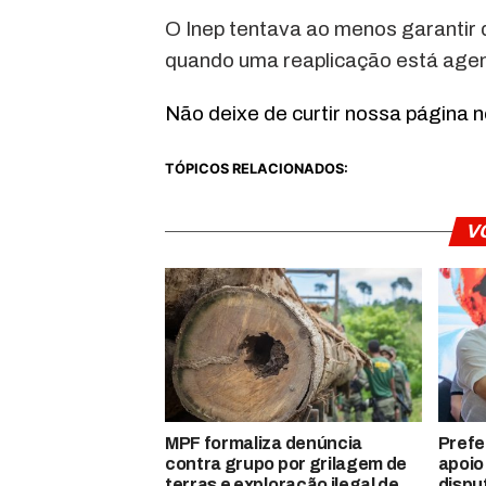
O Inep tentava ao menos garantir 
quando uma reaplicação está age
Não deixe de curtir nossa página 
TÓPICOS RELACIONADOS:
V
MPF formaliza denúncia
Prefe
contra grupo por grilagem de
apoio
terras e exploração ilegal de
dispu