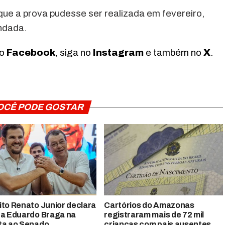
que a prova pudesse ser realizada em fevereiro,
ndada.
no
Facebook
, siga no
Instagram
e também no
X
.
OCÊ PODE GOSTAR
ito Renato Junior declara
Cartórios do Amazonas
 a Eduardo Braga na
registraram mais de 72 mil
ta ao Senado
crianças com pais ausentes