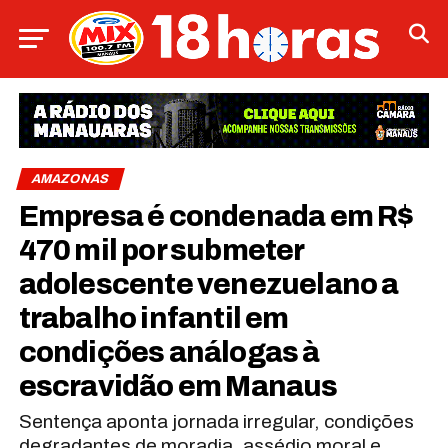
AMAZONAS
Empresa é condenada em R$
470 mil por submeter
adolescente venezuelano a
trabalho infantil em
condições análogas à
escravidão em Manaus
Sentença aponta jornada irregular, condições
degradantes de moradia, assédio moral e