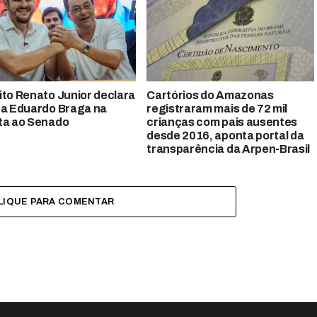
ito Renato Junior declara
Cartórios do Amazonas
 a Eduardo Braga na
registraram mais de 72 mil
ta ao Senado
crianças com pais ausentes
desde 2016, aponta portal da
transparência da Arpen-Brasil
LIQUE PARA COMENTAR