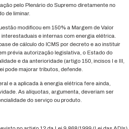
da ação pelo Plenário do Supremo diretamente no
o de liminar.
questão modificou em 150% a Margem de Valor
terestaduais e internas com energia elétrica.
base de cálculo do ICMS por decreto e ao instituir
sem prévia autorização legislativa, o Estado do
dade e da anterioridade (artigo 150, incisos I e III,
ei pode majorar tributos, defende.
al e a aplicada à energia elétrica fere ainda,
ividade. As alíquotas, argumenta, deveriam ser
ncialidade do serviço ou produto.
revisto no artigo 12 da Lei 9.868/1999 (Lei das ADIs)