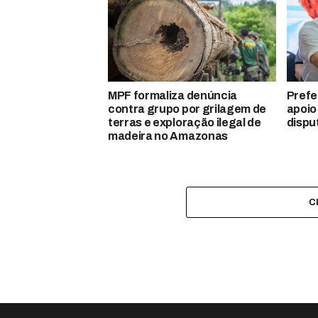
MPF formaliza denúncia
Prefe
contra grupo por grilagem de
apoio
terras e exploração ilegal de
dispu
madeira no Amazonas
C