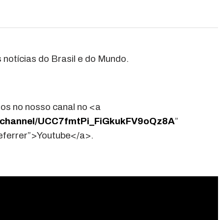
 notícias do Brasil e do Mundo.
os no nosso canal no <a
m/channel/UCC7fmtPi_FiGkukFV9oQz8A
”
referrer”>Youtube</a>.