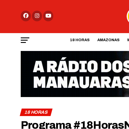
18 HORAS
AMAZONAS
18 HORAS
Programa #18HorasN