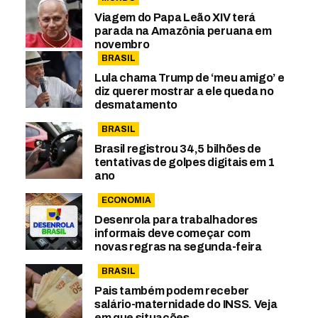
Viagem do Papa Leão XIV terá
parada na Amazônia peruana em
novembro
BRASIL
Lula chama Trump de ‘meu amigo’ e
diz querer mostrar a ele queda no
desmatamento
BRASIL
Brasil registrou 34,5 bilhões de
tentativas de golpes digitais em 1
ano
ECONOMIA
Desenrola para trabalhadores
informais deve começar com
novas regras na segunda-feira
BRASIL
Pais também podem receber
salário-maternidade do INSS. Veja
em que situações