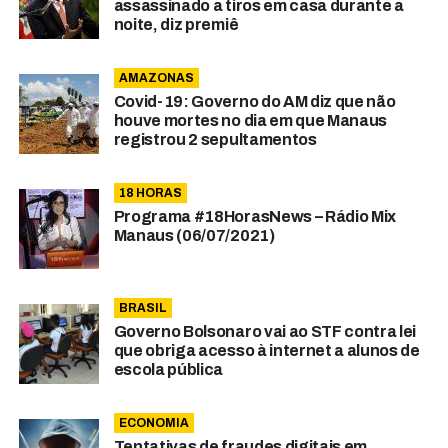
assassinado a tiros em casa durante a
noite, diz premiê
AMAZONAS
Covid-19: Governo do AM diz que não
houve mortes no dia em que Manaus
registrou 2 sepultamentos
18 HORAS
Programa #18HorasNews – Rádio Mix
Manaus (06/07/2021)
BRASIL
Governo Bolsonaro vai ao STF contra lei
que obriga acesso à internet a alunos de
escola pública
ECONOMIA
Tentativas de fraudes digitais em