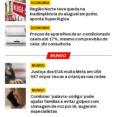
ECONOMIA
Região Norte teve queda na
inadimplência do aluguel em junho,
aponta Superlógica
ECONOMIA
Preços de aparelhos de ar-condicionado
caem até 17%, mesmo com previsão de
calor, diz consultoria
MUNDO
MUNDO
Justiça dos EUA multa Meta em US$
567 mi por riscos a crianças nas redes
MUNDO
Combinar ‘palavra-código’ pode
ajudar famílias a evitar golpes com
clonagem de voz por IA, sugerem
especialistas