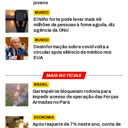
jovens
MUNDO
El Niño forte pode levar mais 49
milhões de pessoas à fome aguda, diz
agência da ONU
MUNDO
Desinformação sobre covid volta a
circular após silêncio de médico nos
EUA
MAIS NOTÍCIAS
BRASIL
Garimpeiros bloqueiam rodovia para
impedir acesso de operação das Forças
Armadas no Pará
ECONOMIA
Após reajuste de 7% neste ano, conta de