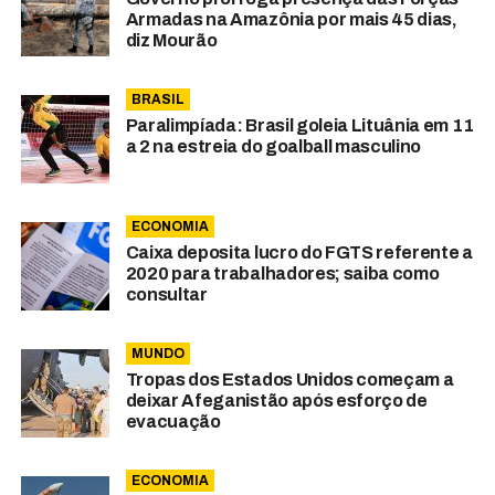
Armadas na Amazônia por mais 45 dias,
diz Mourão
BRASIL
Paralimpíada: Brasil goleia Lituânia em 11
a 2 na estreia do goalball masculino
ECONOMIA
Caixa deposita lucro do FGTS referente a
2020 para trabalhadores; saiba como
consultar
MUNDO
Tropas dos Estados Unidos começam a
deixar Afeganistão após esforço de
evacuação
ECONOMIA