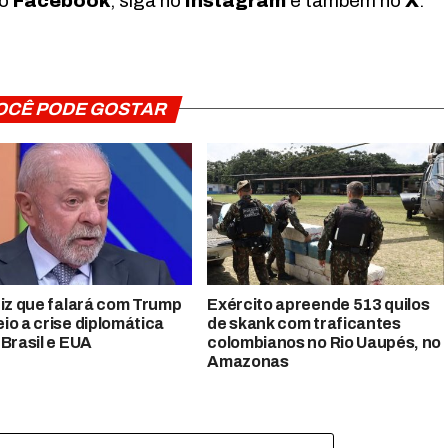
no
Facebook
, siga no
Instagram
e também no
X
.
OCÊ PODE GOSTAR
diz que falará com Trump
Exército apreende 513 quilos
io a crise diplomática
de skank com traficantes
 Brasil e EUA
colombianos no Rio Uaupés, no
Amazonas