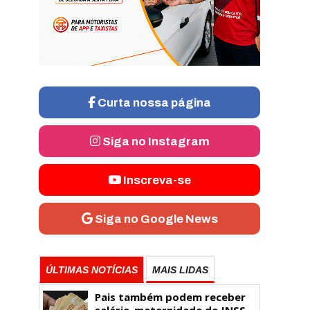
Curta nossa página
Siga no Instagram
Inscreva-se
Siga no Google News
ÚLTIMAS NOTÍCIAS
MAIS LIDAS
Pais também podem receber
salário-maternidade do INSS.