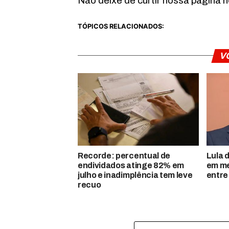
Não deixe de curtir nossa página 
TÓPICOS RELACIONADOS:
V
Recorde: percentual de
Lula 
endividados atinge 82% em
em me
julho e inadimplência tem leve
entre
recuo