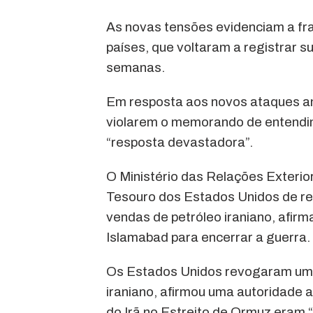
As novas tensões evidenciam a frag
países, que voltaram a registrar s
semanas.
Em resposta aos novos ataques am
violarem o memorando de entendim
“resposta devastadora”.
O Ministério das Relações Exterior
Tesouro dos Estados Unidos de r
vendas de petróleo iraniano, afir
Islamabad para encerrar a guerra.
Os Estados Unidos revogaram uma 
iraniano, afirmou uma autoridade a
do Irã no Estreito de Ormuz eram 