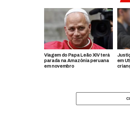
Viagem do Papa Leão XIV terá
Justi
parada na Amazônia peruana
em US
em novembro
crian
C