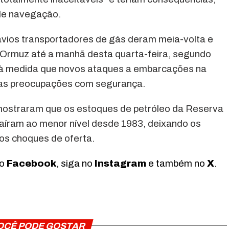
 de navegação.
avios transportadores de gás deram meia-volta e
e Ormuz até a manhã desta quarta-feira, segundo
 à medida que novos ataques a embarcações na
 as preocupações com segurança.
ostraram que os estoques de petróleo da Reserva
aíram ao menor nível desde 1983, deixando os
os choques de oferta.
no
Facebook
, siga no
Instagram
e também no
X
.
OCÊ PODE GOSTAR