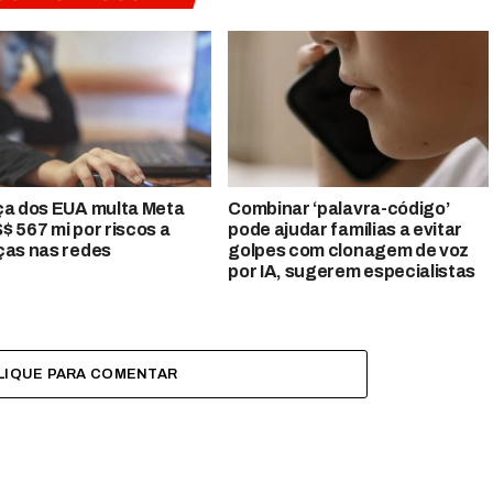
ça dos EUA multa Meta
Combinar ‘palavra-código’
$ 567 mi por riscos a
pode ajudar famílias a evitar
ças nas redes
golpes com clonagem de voz
por IA, sugerem especialistas
LIQUE PARA COMENTAR