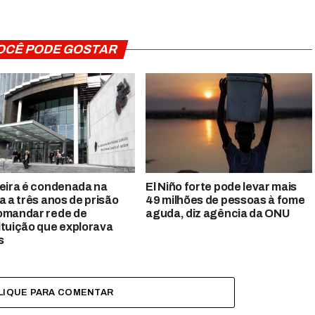
OCÊ PODE GOSTAR
leira é condenada na
El Niño forte pode levar mais
a a três anos de prisão
49 milhões de pessoas à fome
omandar rede de
aguda, diz agência da ONU
ituição que explorava
s
LIQUE PARA COMENTAR