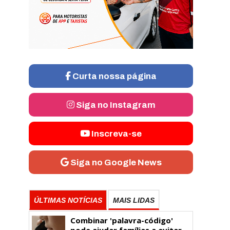
Curta nossa página
Siga no Instagram
Inscreva-se
Siga no Google News
ÚLTIMAS NOTÍCIAS
MAIS LIDAS
Combinar 'palavra-código'
pode ajudar famílias a evitar