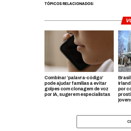
TÓPICOS RELACIONADOS:
V
Combinar ‘palavra-código’
Brasi
pode ajudar famílias a evitar
Irland
golpes com clonagem de voz
por c
por IA, sugerem especialistas
prost
joven
C