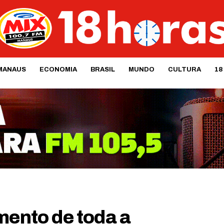
MANAUS
ECONOMIA
BRASIL
MUNDO
CULTURA
18
mento de toda a