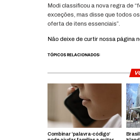
Modi classificou a nova regra de “
exceções, mas disse que todos os
oferta de itens essenciais”.
Não deixe de curtir nossa página 
TÓPICOS RELACIONADOS:
V
Combinar ‘palavra-código’
Brasi
pode ajudar famílias a evitar
Irland