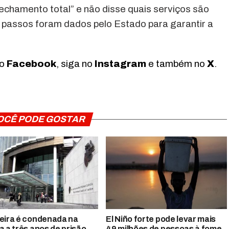
fechamento total” e não disse quais serviços são
 passos foram dados pelo Estado para garantir a
no
Facebook
, siga no
Instagram
e também no
X
.
OCÊ PODE GOSTAR
leira é condenada na
El Niño forte pode levar mais
a a três anos de prisão
49 milhões de pessoas à fome