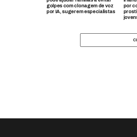
golpes com clonagem de voz
por c
por IA, sugerem especialistas
prost
joven
C