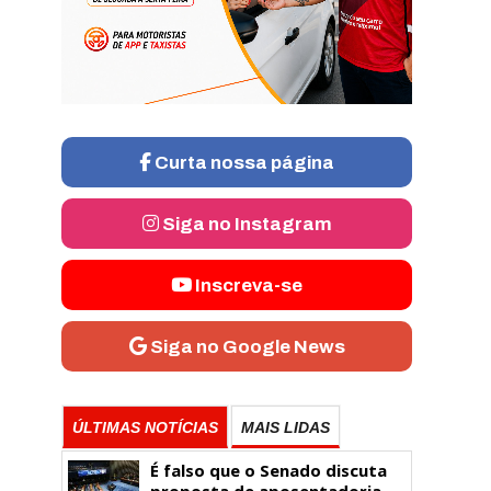
Curta nossa página
Siga no Instagram
Inscreva-se
Siga no Google News
ÚLTIMAS NOTÍCIAS
MAIS LIDAS
É falso que o Senado discuta
proposta de aposentadoria