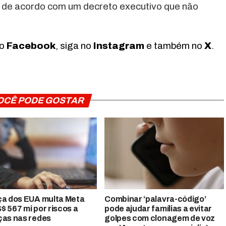
, de acordo com um decreto executivo que não
no
Facebook
, siga no
Instagram
e também no
X
.
OCÊ PODE GOSTAR
ça dos EUA multa Meta
Combinar ‘palavra-código’
$ 567 mi por riscos a
pode ajudar famílias a evitar
ças nas redes
golpes com clonagem de voz