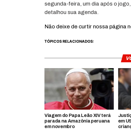
segunda-feira, um dia após o jogo
detalhou sua agenda.
Não deixe de curtir nossa página 
TÓPICOS RELACIONADOS:
V
Viagem do Papa Leão XIV terá
Justi
parada na Amazônia peruana
em US
em novembro
crian