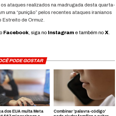
os ataques realizados na madrugada desta quarta-
am uma “punição” pelos recentes ataques iranianos
 Estreito de Ormuz.
no
Facebook
, siga no
Instagram
e também no
X
.
OCÊ PODE GOSTAR
ça dos EUA multa Meta
Combinar ‘palavra-código’