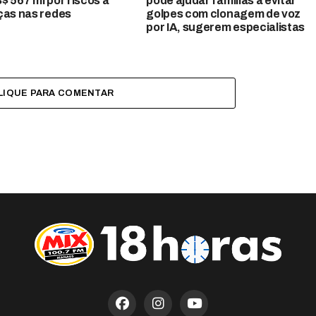
$ 567 mi por riscos a
pode ajudar famílias a evitar
ças nas redes
golpes com clonagem de voz
por IA, sugerem especialistas
LIQUE PARA COMENTAR