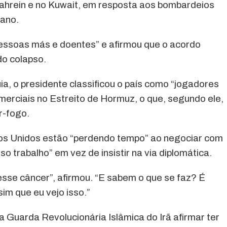
Bahrein e no Kuwait, em resposta aos bombardeios
iano.
ssoas más e doentes” e afirmou que o acordo
do colapso.
uia, o presidente classificou o país como “jogadores
erciais no Estreito de Hormuz, o que, segundo ele,
r-fogo.
dos Unidos estão “perdendo tempo” ao negociar com
sso trabalho” em vez de insistir na via diplomática.
esse câncer”, afirmou. “E sabem o que se faz? É
sim que eu vejo isso.”
 Guarda Revolucionária Islâmica do Irã afirmar ter