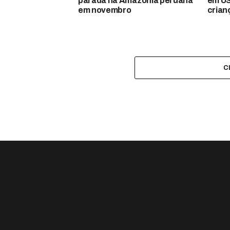
parada na Amazônia peruana
em US
em novembro
crian
C