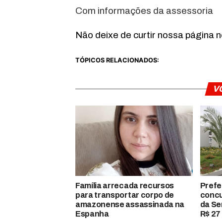
Com informações da assessoria
Não deixe de curtir nossa página 
TÓPICOS RELACIONADOS:
V
Família arrecada recursos
Prefe
para transportar corpo de
concu
amazonense assassinada na
da Se
Espanha
R$ 27 