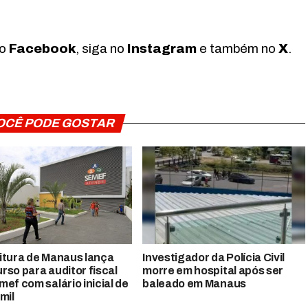
no
Facebook
, siga no
Instagram
e também no
X
.
OCÊ PODE GOSTAR
itura de Manaus lança
Investigador da Polícia Civil
rso para auditor fiscal
morre em hospital após ser
mef com salário inicial de
baleado em Manaus
mil