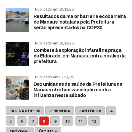
Publicado em 10/11/25
Resultados da maior barreira ecobarreira
de Manaus instalada pela Prefeitura
serão apresentados na COP30
Publicado em 10/11/25
Combate à exploração infantil na praça
do Eldorado, em Manaus, entra no alvo da
prefeitura
Publicado em 07/11/25
Dez unidades de saúde da Prefeitura de
Manaus ofertam vacinação contra
influenza neste sábado
PÁGINA 8 DE 136
« PRIMEIRA
‹ ANTERIOR
4
5
6
7
8
9
10
11
12
PRÓXIMA ›
ÚLTIMA »