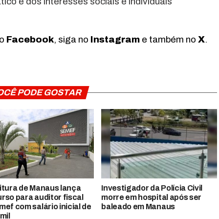
ico e dos interesses sociais e individuais
no
Facebook
, siga no
Instagram
e também no
X
.
OCÊ PODE GOSTAR
itura de Manaus lança
Investigador da Polícia Civil
rso para auditor fiscal
morre em hospital após ser
mef com salário inicial de
baleado em Manaus
mil