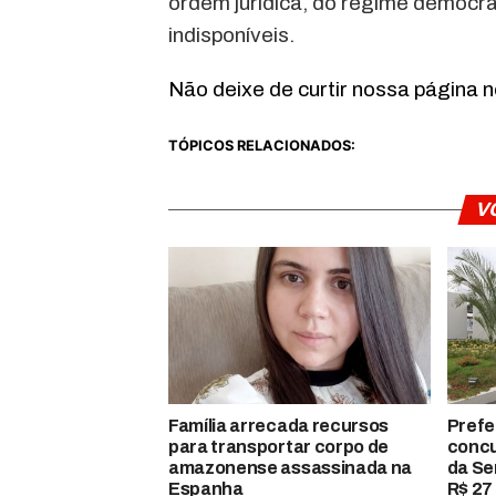
ordem jurídica, do regime democrát
indisponíveis.
Não deixe de curtir nossa página 
TÓPICOS RELACIONADOS:
V
Família arrecada recursos
Prefe
para transportar corpo de
concu
amazonense assassinada na
da Se
Espanha
R$ 27 