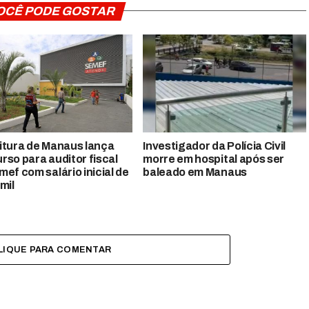
OCÊ PODE GOSTAR
itura de Manaus lança
Investigador da Polícia Civil
rso para auditor fiscal
morre em hospital após ser
mef com salário inicial de
baleado em Manaus
mil
LIQUE PARA COMENTAR