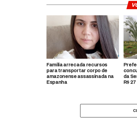
V
Família arrecada recursos
Prefe
para transportar corpo de
concu
amazonense assassinada na
da Se
Espanha
R$ 27 
C