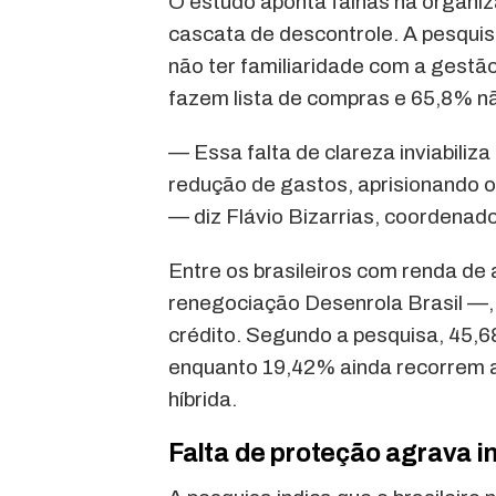
O estudo aponta falhas na organiz
cascata de descontrole. A pesquis
não ter familiaridade com a gestã
fazem lista de compras e 65,8% n
— Essa falta de clareza inviabiliz
redução de gastos, aprisionando o 
— diz Flávio Bizarrias, coorden
Entre os brasileiros com renda de
renegociação Desenrola Brasil —,
crédito. Segundo a pesquisa, 45,68
enquanto 19,42% ainda recorrem a
híbrida.
Falta de proteção agrava i