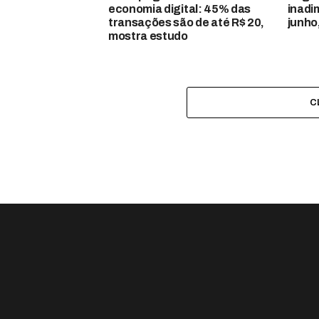
economia digital: 45% das
inadi
transações são de até R$ 20,
junho
mostra estudo
C