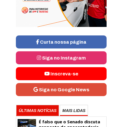
Curta nossa página
Siga no Instagram
Inscreva-se
Siga no Google News
ÚLTIMAS NOTÍCIAS
MAIS LIDAS
É falso que o Senado discuta
proposta de aposentadoria