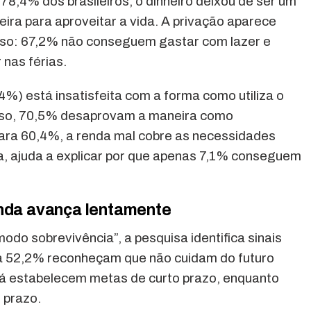
78,4% dos brasileiros, o dinheiro deixou de ser um
reira para aproveitar a vida. A privação aparece
o: 67,2% não conseguem gastar com lazer e
 nas férias.
%) está insatisfeita com a forma como utiliza o
isso, 70,5% desaprovam a maneira como
Para 60,4%, a renda mal cobre as necessidades
a, ajuda a explicar por que apenas 7,1% conseguem
inda avança lentamente
do sobrevivência”, a pesquisa identifica sinais
a 52,2% reconheçam que não cuidam do futuro
já estabelecem metas de curto prazo, enquanto
 prazo.