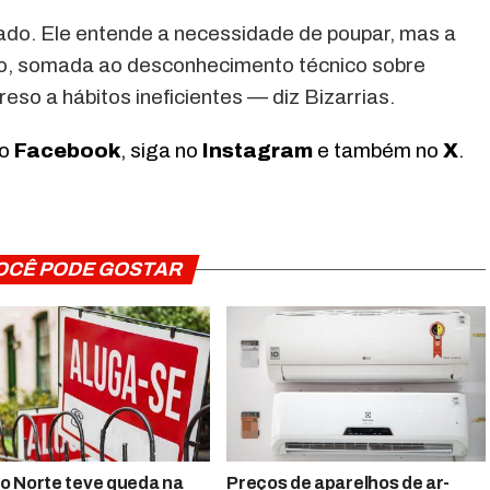
iado. Ele entende a necessidade de poupar, mas a
, somada ao desconhecimento técnico sobre
eso a hábitos ineficientes — diz Bizarrias.
no
Facebook
, siga no
Instagram
e também no
X
.
OCÊ PODE GOSTAR
o Norte teve queda na
Preços de aparelhos de ar-