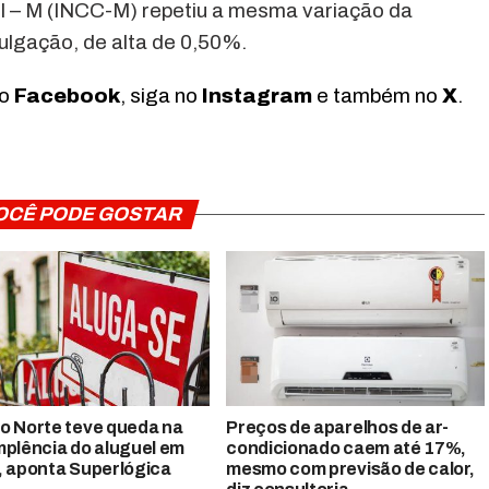
il – M (INCC-M) repetiu a mesma variação da
ulgação, de alta de 0,50%.
no
Facebook
, siga no
Instagram
e também no
X
.
OCÊ PODE GOSTAR
o Norte teve queda na
Preços de aparelhos de ar-
mplência do aluguel em
condicionado caem até 17%,
, aponta Superlógica
mesmo com previsão de calor,