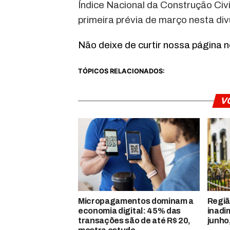
Índice Nacional da Construção Civ
primeira prévia de março nesta div
Não deixe de curtir nossa página 
TÓPICOS RELACIONADOS:
V
Micropagamentos dominam a
Regiã
economia digital: 45% das
inadi
transações são de até R$ 20,
junho