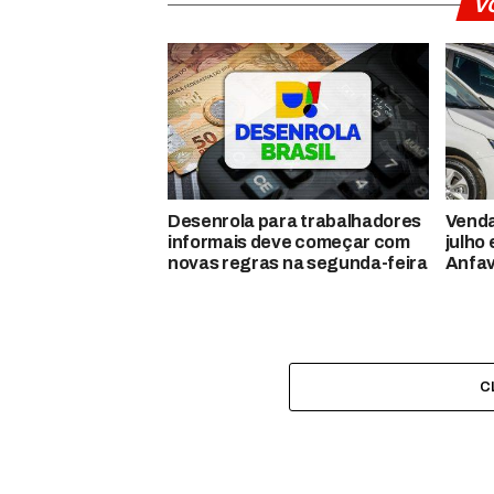
V
Desenrola para trabalhadores
Venda
informais deve começar com
julho
novas regras na segunda-feira
Anfa
C