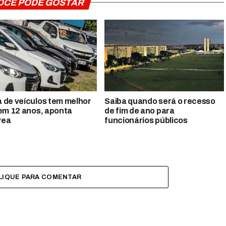
OCÊ PODE GOSTAR
 de veículos tem melhor
Saiba quando será o recesso
 em 12 anos, aponta
de fim de ano para
vea
funcionários públicos
LIQUE PARA COMENTAR