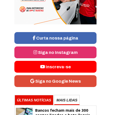
Curta nossa página
Siga no Instagram
Inscreva-se
Siga no Google News
ÚLTIMAS NOTÍCIAS
MAIS LIDAS
Bancos fecham mais de 300
contas ligadas a bets ilegais