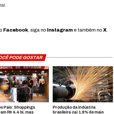
ai.
no
Facebook
, siga no
Instagram
e também no
X
.
OCÊ PODE GOSTAR
os Pais: Shoppings
Produção da indústria
tam R$ 4,4 bi, mas
brasileira cai 1,8% de maio