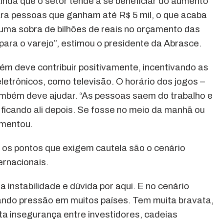
inda que o setor tende a se beneficiar do aumento
ara pessoas que ganham até R$ 5 mil, o que acaba
r uma sobra de bilhões de reais no orçamento das
 para o varejo”, estimou o presidente da Abrasce.
m deve contribuir positivamente, incentivando as
letrônicos, como televisão. O horário dos jogos –
ambém deve ajudar. “As pessoas saem do trabalho e
 ficando ali depois. Se fosse no meio da manhã ou
comentou.
 os pontos que exigem cautela são o cenário
ternacionais.
 instabilidade e dúvida por aqui. E no cenário
ando pressão em muitos países. Tem muita bravata,
a insegurança entre investidores, cadeias