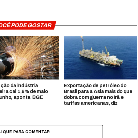
OCÊ PODE GOSTAR
ção da indústria
Exportação de petróleo do
leira cai 1,8% de maio
Brasil para a Ásia mais do que
junho, aponta IBGE
dobra com guerra no Irã e
tarifas americanas, diz
LIQUE PARA COMENTAR