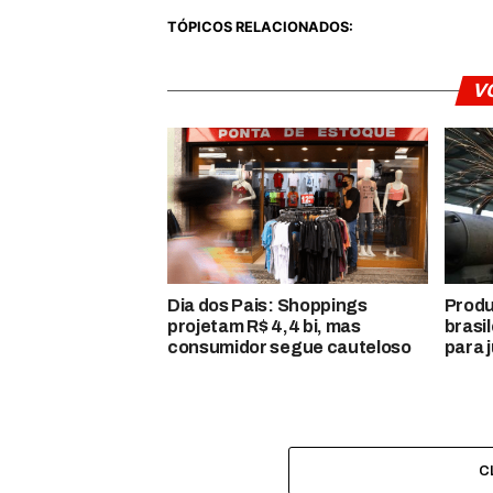
TÓPICOS RELACIONADOS:
V
Dia dos Pais: Shoppings
Produ
projetam R$ 4,4 bi, mas
brasi
consumidor segue cauteloso
para 
C