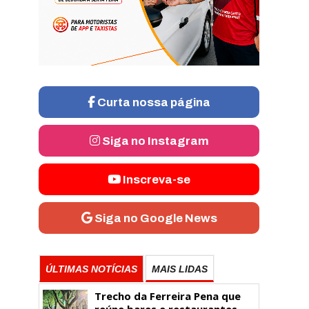
Curta nossa página
Siga no Instagram
Inscreva-se
Siga no Google News
ÚLTIMAS NOTÍCIAS
MAIS LIDAS
Trecho da Ferreira Pena que
reúne bares e restaurantes