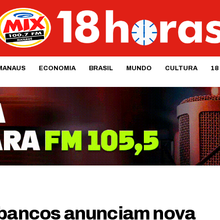
MANAUS
ECONOMIA
BRASIL
MUNDO
CULTURA
18
, bancos anunciam nova