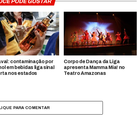
OCÊ PODE GOSTAR
val: contaminação por
Corpo de Dança da Liga
ol em bebidas liga sinal
apresenta Mamma Mia! no
erta nos estados
Teatro Amazonas
LIQUE PARA COMENTAR