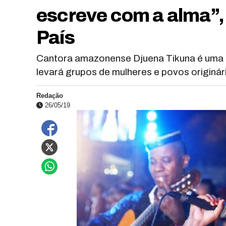
escreve com a alma”,
País
Cantora amazonense Djuena Tikuna é uma d
levará grupos de mulheres e povos originár
Redação
26/05/19