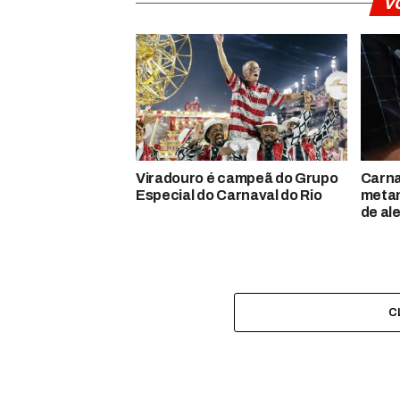
V
Viradouro é campeã do Grupo
Carna
Especial do Carnaval do Rio
metan
de al
C