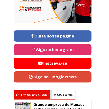
Curta nossa página
Siga no Instagram
Inscreva-se
Siga no Google News
ÚLTIMAS NOTÍCIAS
MAIS LIDAS
Grande empresa de Manaus
fecha acordo na Justiça do