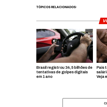
TÓPICOS RELACIONADOS:
V
Brasil registrou 34,5 bilhões de
Pais 
tentativas de golpes digitais
salár
em 1 ano
Veja 
C