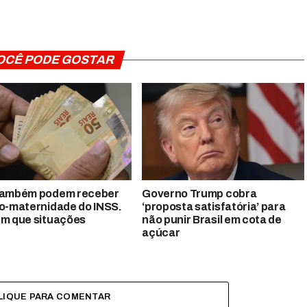
OCÊ PODE GOSTAR
também podem receber
Governo Trump cobra
io-maternidade do INSS.
‘proposta satisfatória’ para
em que situações
não punir Brasil em cota de
açúcar
LIQUE PARA COMENTAR