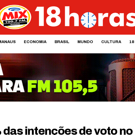
MANAUS
ECONOMIA
BRASIL
MUNDO
CULTURA
18
 das intenções de voto no