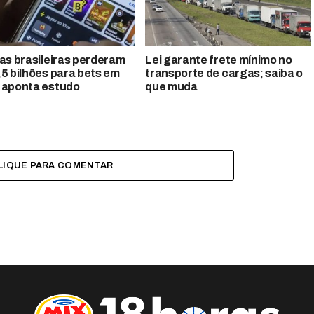
ias brasileiras perderam
Lei garante frete mínimo no
,5 bilhões para bets em
transporte de cargas; saiba o
 aponta estudo
que muda
LIQUE PARA COMENTAR