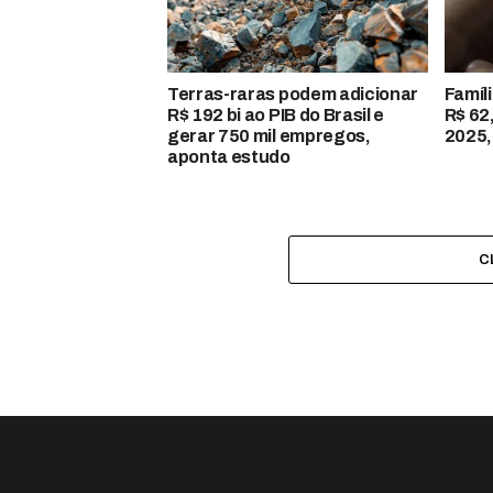
Terras-raras podem adicionar
Famíl
R$ 192 bi ao PIB do Brasil e
R$ 62
gerar 750 mil empregos,
2025,
aponta estudo
C