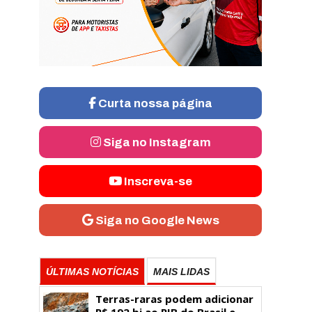
Curta nossa página
Siga no Instagram
Inscreva-se
Siga no Google News
ÚLTIMAS NOTÍCIAS
MAIS LIDAS
Terras-raras podem adicionar
R$ 192 bi ao PIB do Brasil e