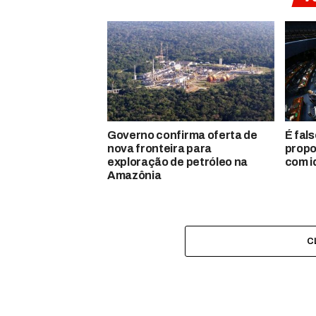
Governo confirma oferta de
É fal
nova fronteira para
propo
exploração de petróleo na
com i
Amazônia
C