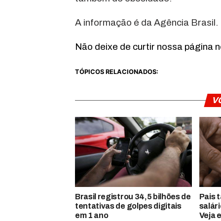
A informação é da Agência Brasil.
Não deixe de curtir nossa página 
TÓPICOS RELACIONADOS:
V
Brasil registrou 34,5 bilhões de
Pais 
tentativas de golpes digitais
salár
em 1 ano
Veja 