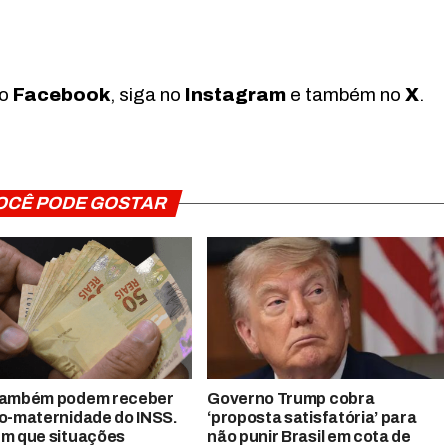
no
Facebook
, siga no
Instagram
e também no
X
.
OCÊ PODE GOSTAR
também podem receber
Governo Trump cobra
io-maternidade do INSS.
‘proposta satisfatória’ para
em que situações
não punir Brasil em cota de